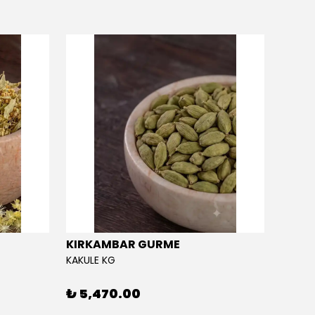
KIRKAMBAR GURME
EĞRİ
KAKULE KG
EĞRİÇA
₺ 5,470.00
₺ 5,