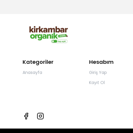
Kategoriler
Hesabım
Anasayfa
Giriş Yap
Kayıt Ol