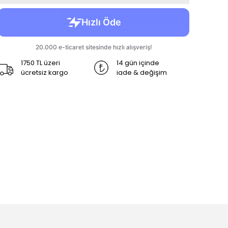
1750 TL üzeri
14 gün içinde
ücretsiz kargo
iade & değişim