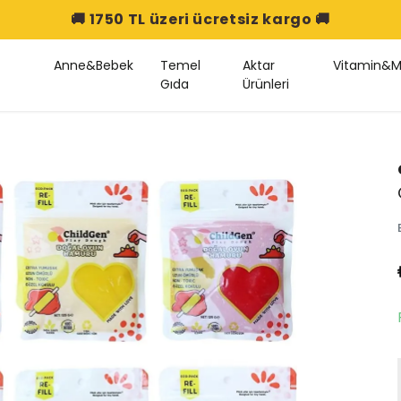
🚚 1750 TL üzeri ücretsiz kargo 🚚
Anne&Bebek
Temel
Aktar
Vitamin&M
Gıda
Ürünleri