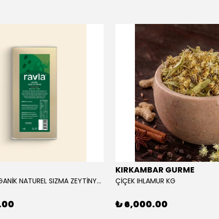
KIRKAMBAR GURME
RAVLA ORGANİK NATUREL SIZMA ZEYTİNYAĞI 5L
ÇİÇEK IHLAMUR KG
.00
₺ 6,000.00