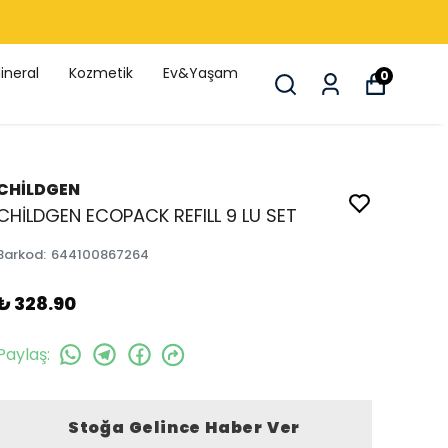
ineral
Kozmetik
Ev&Yaşam
0
CHİLDGEN
CHİLDGEN ECOPACK REFILL 9 LU SET
Barkod
:
644100867264
₺ 328.90
Paylaş
:
Stoğa Gelince Haber Ver