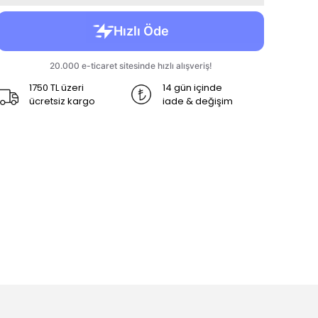
1750 TL üzeri
14 gün içinde
ücretsiz kargo
iade & değişim