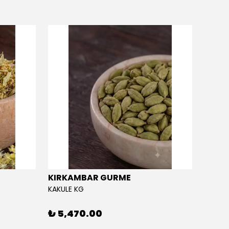
KIRKAMBAR GURME
EĞRİ
KAKULE KG
EĞRİÇA
₺ 5,470.00
₺ 5,