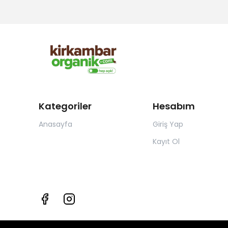
Kategoriler
Hesabım
Anasayfa
Giriş Yap
Kayıt Ol