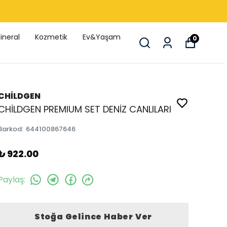
🚚 1750 TL üzeri ücretsiz kargo 🚚
ineral
Kozmetik
Ev&Yaşam
0
CHİLDGEN
CHİLDGEN PREMIUM SET DENİZ CANLILARI
Barkod
:
644100867646
₺ 922.00
Paylaş
:
Stoğa Gelince Haber Ver