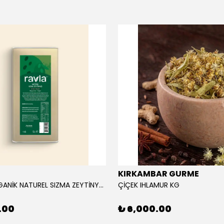
KIRKAMBAR GURME
RAVLA ORGANİK NATUREL SIZMA ZEYTİNYAĞI 5L
ÇİÇEK IHLAMUR KG
.00
₺ 6,000.00