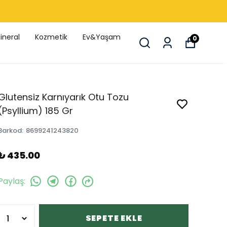
ineral
Kozmetik
Ev&Yaşam
0
Glutensiz Karnıyarık Otu Tozu
(Psyllium) 185 Gr
Barkod
:
8699241243820
₺ 435.00
Paylaş
:
SEPETE EKLE