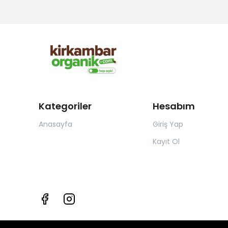
Kategoriler
Hesabım
Anasayfa
Giriş Yap
Kayıt Ol