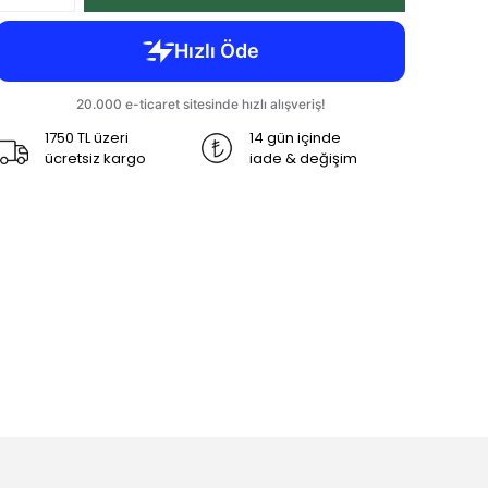
1750 TL üzeri
14 gün içinde
ücretsiz kargo
iade & değişim