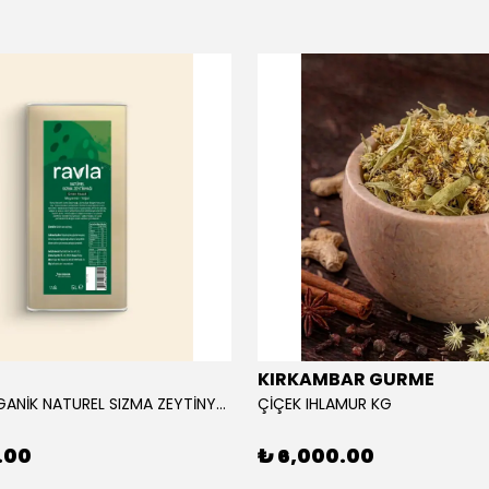
KIRKAMBAR GURME
RAVLA ORGANİK NATUREL SIZMA ZEYTİNYAĞI 5L
ÇİÇEK IHLAMUR KG
.00
₺ 6,000.00