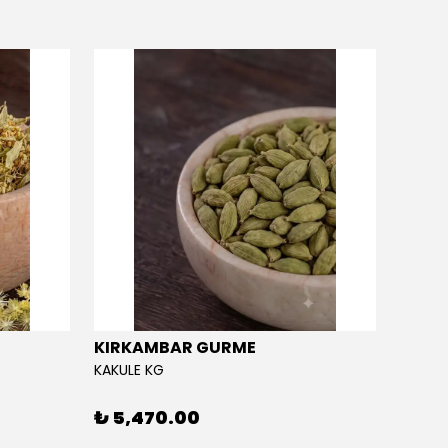
KIRKAMBAR GURME
EĞRİ
KAKULE KG
EĞRİÇA
₺ 5,470.00
₺ 5,