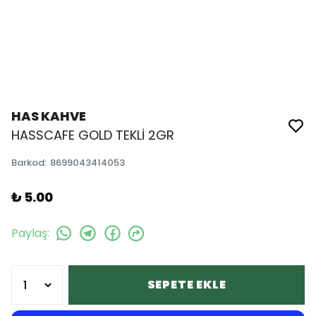
HAS KAHVE
HASSCAFE GOLD TEKLİ 2GR
Barkod
:
8699043414053
₺ 5.00
Paylaş
:
SEPETE EKLE