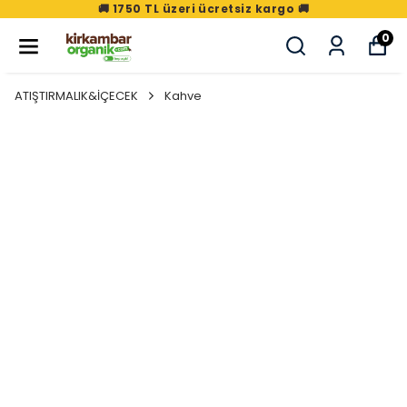
🚚 1750 TL üzeri ücretsiz kargo 🚚
0
ATIŞTIRMALIK&İÇECEK
Kahve