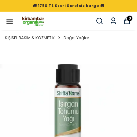
🚚 1750 TL üzeri ücretsiz kargo 🚚
0
KİŞİSEL BAKIM & KOZMETİK
Doğal Yağlar