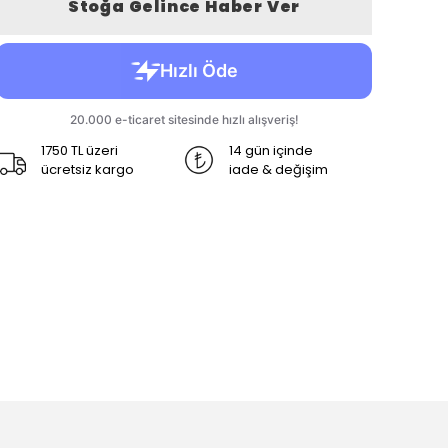
Stoğa Gelince Haber Ver
1750 TL üzeri
14 gün içinde
ücretsiz kargo
iade & değişim