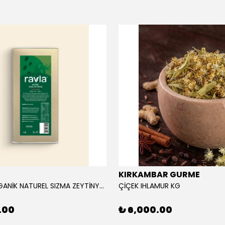
KIRKAMBAR GURME
RAVLA ORGANİK NATUREL SIZMA ZEYTİNYAĞI 5L
ÇİÇEK IHLAMUR KG
.00
₺ 6,000.00