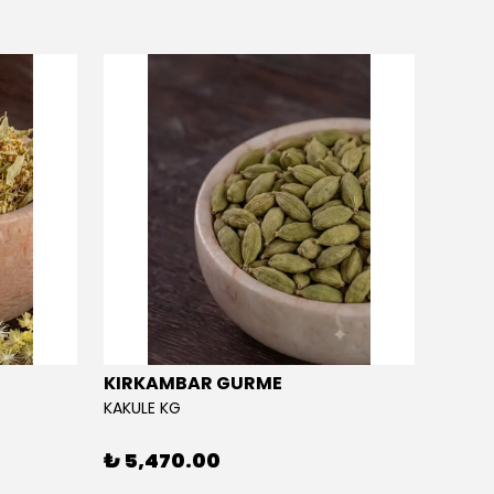
KIRKAMBAR GURME
EĞRİ
KAKULE KG
EĞRİÇA
₺ 5,470.00
₺ 5,