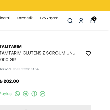
🚚 1750 TL üzeri ücretsiz kargo 🚚
ineral
Kozmetik
Ev&Yaşam
0
TAMTARIM
TAMTARIM GLUTENSİZ SORGUM UNU
1000 GR
Barkod
:
8683659909454
₺ 202.00
Paylaş
: