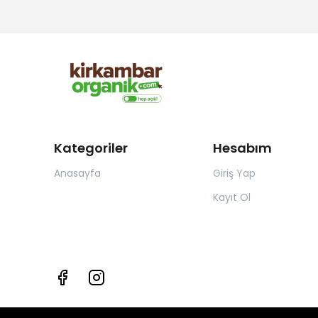
Kategoriler
Hesabım
Anasayfa
Giriş Yap
Kayıt Ol