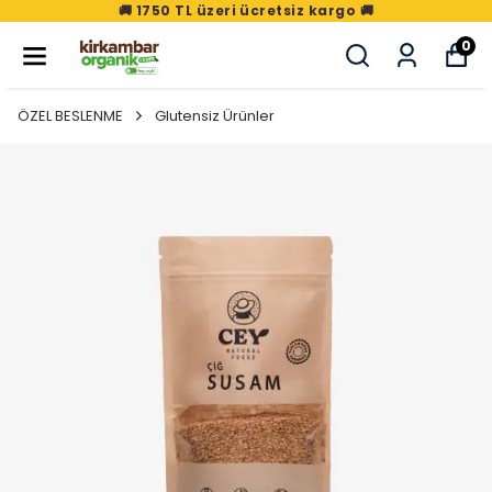
🚚 1750 TL üzeri ücretsiz kargo 🚚
0
ÖZEL BESLENME
Glutensiz Ürünler