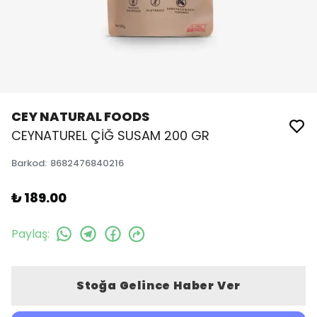
CEY NATURAL FOODS
CEYNATUREL ÇİĞ SUSAM 200 GR
Barkod
:
8682476840216
₺ 189.00
Paylaş
:
Stoğa Gelince Haber Ver