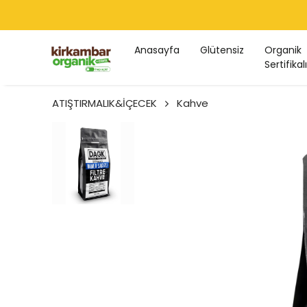
Anasayfa
Glütensiz
Organik
Sertifikalı
ATIŞTIRMALIK&İÇECEK
Kahve