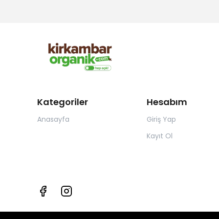
Kategoriler
Hesabım
Anasayfa
Giriş Yap
Kayıt Ol