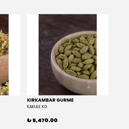
KIRKAMBAR GURME
EĞRİ
KAKULE KG
EĞRİÇA
₺ 5,470.00
₺ 5,