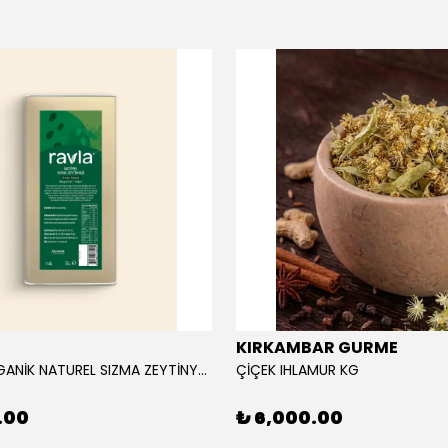
KIRKAMBAR GURME
RAVLA ORGANİK NATUREL SIZMA ZEYTİNYAĞI 5L
ÇİÇEK IHLAMUR KG
.00
₺ 6,000.00