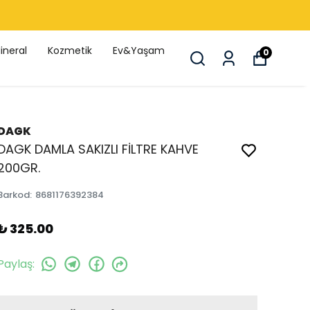
ineral
Kozmetik
Ev&Yaşam
0
DAGK
DAGK DAMLA SAKIZLI FİLTRE KAHVE
200GR.
Barkod
:
8681176392384
₺ 325.00
Paylaş
: