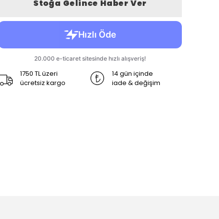
Stoğa Gelince Haber Ver
1750 TL üzeri
14 gün içinde
ücretsiz kargo
iade & değişim