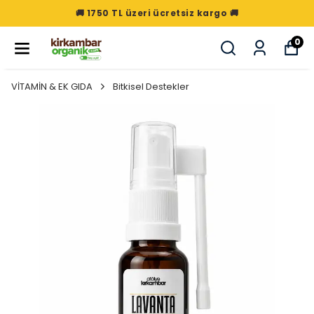
🚚 1750 TL üzeri ücretsiz kargo 🚚
0
VİTAMİN & EK GIDA
Bitkisel Destekler