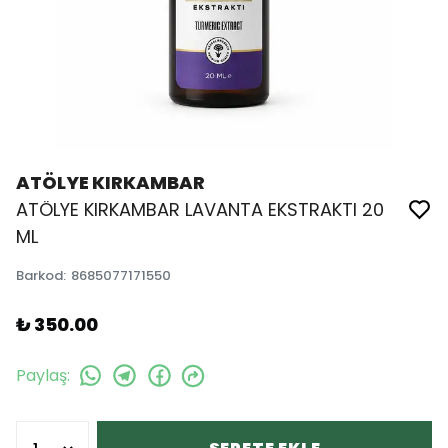
ATÖLYE KIRKAMBAR
ATÖLYE KIRKAMBAR LAVANTA EKSTRAKTI 20
ML
Barkod
:
8685077171550
₺ 350.00
Paylaş
: